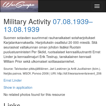
Toggl
naviga
Military Activity
07.08.1939–
13.08.1939
Suomen sotaväen suurimmat rauhanaikai­set sotaharjoitukset
Karjalankannaksella. Harjoituksiin osallistui 20 000 miestä. Sitä
seurasivat valtakunnan oman johdon lisäksi Ruotsin
puolustusministeri Per Sköld, ruotsalaiset kenraaliluutnantti Ernst
Linder ja kenraalimajuri Erik Testrup, tanskalainen kenraali
William Prior sekä ulkomaiset sotilasasiamiehet.
Source: Talvisodan pikkujättiläinen. Jari Leskinen ja Antti Juutilainen (toim.).
Neljäs painos. WSOY, Porvoo 2006 |
URI: http://ldf.fi/warsa/events/event_206
Ernst Linder
Show in application
No related photos found for this resource
Links