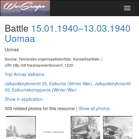
Toggl
naviga
Battle
15.01.1940–13.03.1940
Uomaa
Uomaa
Source: Talvisodan organisaatiokortisto. Kansallisarkisto. |
URI: http://ldf.fi/warsa/events/event_1220
Yrjö Armas Valkama
Jalkaväkirykmentti 35, Esikunta (Winter War)
,
Jalkaväkirykmentti
35, Esikuntakomppania (Winter War)
Show in application
305 related photos for this resource
|
Show all photos