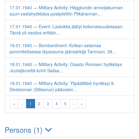
17.01.1940 — Military Activity: Hägglundin armeijakunnan
suuri vastahyökkäys pysäytettiin Pitkärannan…
17.01.1940 — Event: Laatokka jäätyi kokonaisuudessaan.
Tämä oli osoitus erittäin…
18.01.1940 — Bombardment: Kotkan satamaa
pommitettaessa täysosuma jäänsärkijä Tarmoon. 39…
18.01.1940 — Military Activity: Osasto Roinisen hyökkäys
Joutsijärveltä kohti Sailaa…
18.01.1940 — Military Activity: Ylipäällikkö hyväksyi 9.
Divisioonan (Siilasvuo) pääosien…
«
‹
1
2
3
4
5
›
»
Persons (1)