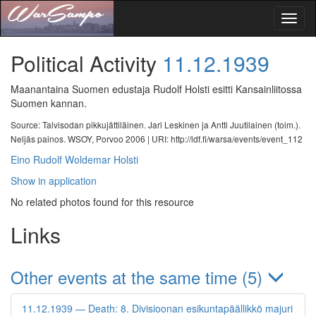
Toggl
naviga
Political Activity
11.12.1939
Maanantaina Suomen edustaja Rudolf Holsti esitti Kansainliitossa
Suomen kannan.
Source: Talvisodan pikkujättiläinen. Jari Leskinen ja Antti Juutilainen (toim.).
Neljäs painos. WSOY, Porvoo 2006 |
URI: http://ldf.fi/warsa/events/event_112
Eino Rudolf Woldemar Holsti
Show in application
No related photos found for this resource
Links
Other events at the same time (5)
11.12.1939 — Death: 8. Divisioonan esikuntapäällikkö majuri