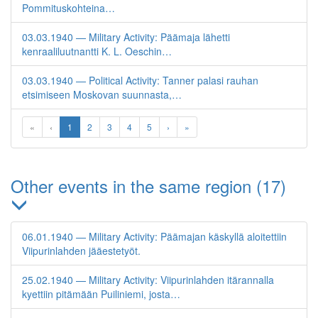
Pommituskohteina…
03.03.1940 — Military Activity: Päämaja lähetti
kenraaliluutnantti K. L. Oeschin…
03.03.1940 — Political Activity: Tanner palasi rauhan
etsimiseen Moskovan suunnasta,…
«
‹
1
2
3
4
5
›
»
Other events in the same region (17)
06.01.1940 — Military Activity: Päämajan käskyllä aloitettiin
Viipurinlahden jääestetyöt.
25.02.1940 — Military Activity: Viipurinlahden itärannalla
kyettiin pitämään Puiliniemi, josta…