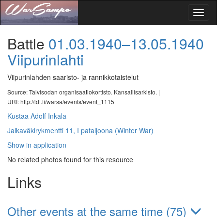
Toggl
naviga
Battle
01.03.1940–13.05.1940
Viipurinlahti
Viipurinlahden saaristo- ja rannikkotaistelut
Source: Talvisodan organisaatiokortisto. Kansallisarkisto. |
URI: http://ldf.fi/warsa/events/event_1115
Kustaa Adolf Inkala
Jalkaväkirykmentti 11, I pataljoona (Winter War)
Show in application
No related photos found for this resource
Links
Other events at the same time (75)