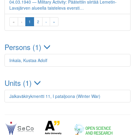
04.03.1940 — Military Activity: Päätettiin siirtää Lemetin-
Lavajärven alueella taisteleva eversti…
«
‹
1
2
›
»
Persons (1)
Inkala, Kustaa Adolf
Units (1)
Jalkaväkirykmentti 11, I pataljoona (Winter War)