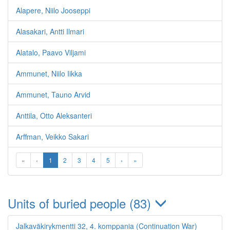
Alapere, Niilo Jooseppi
Alasakari, Antti Ilmari
Alatalo, Paavo Viljami
Ammunet, Niilo Iikka
Ammunet, Tauno Arvid
Anttila, Otto Aleksanteri
Arffman, Veikko Sakari
«
‹
1
2
3
4
5
›
»
Units of buried people (83)
Jalkaväkirykmentti 32, 4. komppania (Continuation War)