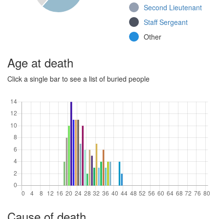
Second Lieutenant
(Continuation War)
Staff Sergeant
Jalkaväkirykmentti
53, 1 komppania
Other
(Continuation War)
Jalkaväkirykmentti
Age at death
53, 4. komppania
(Continuation War)
Click a single bar to see a list of buried people
Osasto Larvo
(Continuation War)
Jalkaväkirykmentti
11, 6. komppania
(Continuation War)
Jääkäripataljoona 4,
Kranaatinheitinjoukkue
(Continuation War)
Jääkäripataljoona 4,
Konekiväärikomppania
(Continuation War)
Cause of death