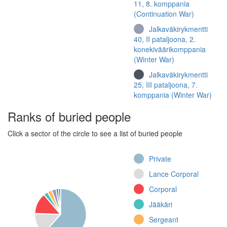
11, 8. komppania
(Continuation War)
Jalkaväkirykmentti
40, II pataljoona, 2.
konekiväärikomppania
(Winter War)
Jalkaväkirykmentti
25, III pataljoona, 7.
komppania (Winter War)
Jalkaväkirykmentti
Ranks of buried people
11, 5. komppania
(Continuation War)
Click a sector of the circle to see a list of buried people
Jääkäripataljoona 4,
3. komppania
Private
(Continuation War)
Lance Corporal
Jalkaväkirykmentti
Corporal
12, 2. komppania
(Continuation War)
Jääkäri
Jalkaväkirykmentti
Sergeant
11, 2. komppania