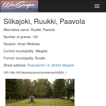
Toggl
naviga
Siikajoki, Ruukki, Paavola
Alternative name: Ruukki, Paavola
Number of graves: 155
Sculptor: Ilmari Wirkkala
Current municipality: Siikajoki
Former municipality: Ruukki
Street address:
Paavolantie 15, 92430 Siikajoki
URI: http://ldf.fi/warsa/places/cemeteries/h0838_1