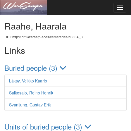
Toggl
naviga
Raahe, Haarala
URI: http://ldf.fi/warsa/places/cemeteries/h0834_3
Links
Buried people (3)
Läksy, Veikko Kaarlo
Salkosalo, Reino Henrik
Svanljung, Gustav Erik
Units of buried people (3)