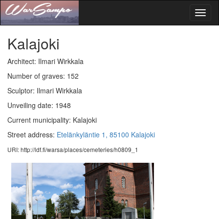
Toggl
naviga
Kalajoki
Architect: Ilmari Wirkkala
Number of graves: 152
Sculptor: Ilmari Wirkkala
Unveiling date: 1948
Current municipality: Kalajoki
Street address:
Etelänkyläntie 1, 85100 Kalajoki
URI: http://ldf.fi/warsa/places/cemeteries/h0809_1