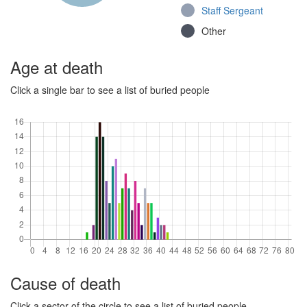
Staff Sergeant
(Continuation War)
Other
Jalkaväkirykmentti
10, I pataljoona
(Continuation War)
Age at death
Jalkaväkirykmentti
Click a single bar to see a list of buried people
29, 3. komppania
(Continuation War)
Jalkaväkirykmentti
11, 1. komppania
(Continuation War)
Jalkaväkirykmentti
50, 1.
konekiväärikomppania
(Continuation War)
Jalkaväkirykmentti
50, 1. komppania
(Continuation War)
Cause of death
Other
Click a sector of the circle to see a list of buried people