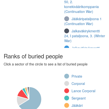
50, 2.
konekiväärikomppania
(Continuation War)
Jääkäripataljoona 1
(Continuation War)
Jalkaväkirykmentti
24, I pataljoona, 3. (Winter
War)
Jalkaväkirykmentti
29, 1.
Ranks of buried people
konekiväärikomppania
(Continuation War)
Click a sector of the circle to see a list of buried people
Jalkaväkirykmentti
64, II pataljoona (Winter
Private
War)
Corporal
Jalkaväkirykmentti 8,
Lance Corporal
1. komppania
(Continuation War)
Sergeant
Jalkaväkirykmentti
Jääkäri
29, 1. komppania