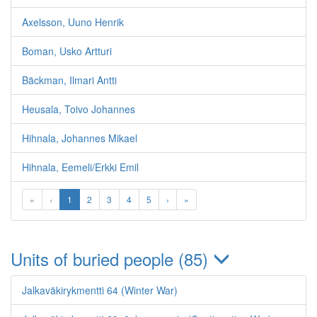
Axelsson, Uuno Henrik
Boman, Usko Artturi
Bäckman, Ilmari Antti
Heusala, Toivo Johannes
Hihnala, Johannes Mikael
Hihnala, Eemeli/Erkki Emil
«
‹
1
2
3
4
5
›
»
Units of buried people (85)
Jalkaväkirykmentti 64 (Winter War)