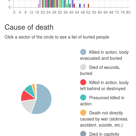
(Continuation War)
Jalkaväkirykmentti 2,
5. komppania
Cause of death
(Continuation War)
Jalkaväkirykmentti
Click a sector of the circle to see a list of buried people
43, 3. komppania
(Continuation War)
Killed in action, body
Other
evacuated and buried
Died of wounds,
buried
Killed in action, body
left behind or destroyed
Presumed killed in
action
Death not directly
caused by war (sickness,
accident, suicide, etc.)
Died in captivity