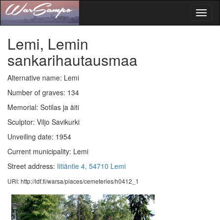
Toggl
naviga
Lemi, Lemin
sankarihautausmaa
Alternative name: Lemi
Number of graves: 134
Memorial: Sotilas ja äiti
Sculptor: Viljo Savikurki
Unveiling date: 1954
Current municipality: Lemi
Street address:
Iitiäntie 4, 54710 Lemi
URI: http://ldf.fi/warsa/places/cemeteries/h0412_1