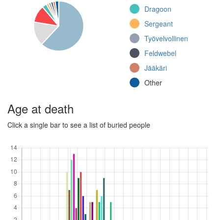
Kranaatinheitinjoukkue
Dragoon
(Continuation War)
Sergeant
Uudenmaan
Rakuunarykmentti, 2.
Työvelvollinen
eskadroona (Continuation
Feldwebel
War)
Jääkäri
Jääkäripataljoona 2
(Winter War)
Other
Jalkaväkirykmentti
25, 3.
Age at death
konekiväärikomppania
(Continuation War)
Click a single bar to see a list of buried people
Jalkaväkirykmentti 2,
1. komppania
(Continuation War)
Linnoituspataljoona 5,
2. komppania
(Continuation War)
Jalkaväkirykmentti 1,
9. komppania