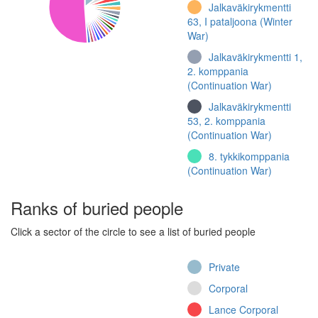
Jalkaväkirykmentti
63, I pataljoona (Winter
War)
Jalkaväkirykmentti 1,
2. komppania
(Continuation War)
Jalkaväkirykmentti
53, 2. komppania
(Continuation War)
8. tykkikomppania
(Continuation War)
Jalkaväkirykmentti 1,
Ranks of buried people
5. komppania
(Continuation War)
Click a sector of the circle to see a list of buried people
Linnoitusrakennuspataljoona
Private
113, esikunta
(Continuation War)
Corporal
Jääkäripataljoona 3,
Lance Corporal