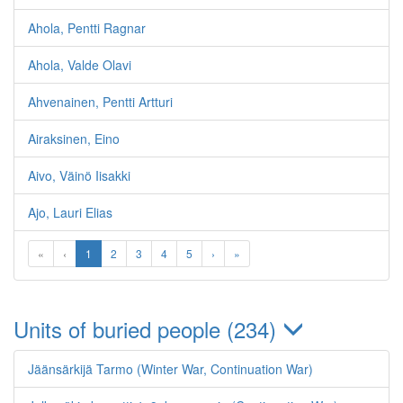
Ahola, Pentti Ragnar
Ahola, Valde Olavi
Ahvenainen, Pentti Artturi
Airaksinen, Eino
Aivo, Väinö Iisakki
Ajo, Lauri Elias
«
‹
1
2
3
4
5
›
»
Units of buried people (234)
Jäänsärkijä Tarmo (Winter War, Continuation War)