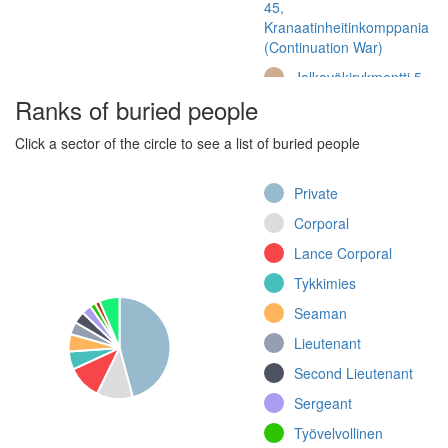
45,
Kranaatinheitinkomppania
(Continuation War)
Jalkaväkirykmentti 5
(Winter War)
Ranks of buried people
Jalkaväkirykmentti 45
Click a sector of the circle to see a list of buried people
(Continuation War)
Kenttätykistörykmentti
Private
2 (Winter War)
Corporal
Linnake 29
(Continuation War)
Lance Corporal
Jalkaväkirykmentti
Tykkimies
45, 3. komppania
Seaman
(Continuation War)
Lieutenant
Jalkaväkirykmentti
45, 5. komppania
Second Lieutenant
(Continuation War)
Sergeant
2. rannikkoprikaati, II
Työvelvollinen
(Continuation War)