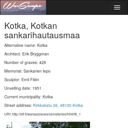
Toggl
naviga
Kotka, Kotkan
sankarihautausmaa
Alternative name: Kotka
Architect: Erik Bryggman
Number of graves: 428
Memorial: Sankarien lepo
Sculptor: Emil Filén
Unveiling date: 1951
Current municipality: Kotka
Street address:
Kirkkokatu 26, 48100 Kotka
URI: http://ldf.fi/warsa/places/cemeteries/h0408_1