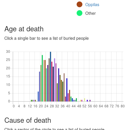
Oppilas
Other
Other
Age at death
Click a single bar to see a list of buried people
Cause of death
Click a sector of the circle to see a list of buried people