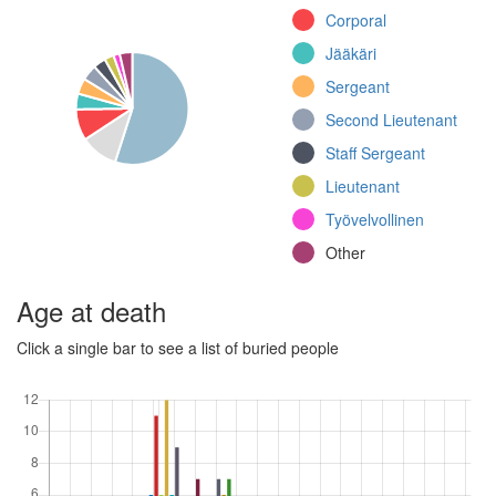
kranaatinheitinjoukkue
Corporal
(Continuation War)
Jääkäri
Jalkaväkirykmentti
27, II
Sergeant
kranaatinheitinjoukkue
Second Lieutenant
(Continuation War)
Staff Sergeant
Jalkaväkirykmentti 6,
6. komppania
Lieutenant
(Continuation War)
Työvelvollinen
Other
Other
Age at death
Click a single bar to see a list of buried people