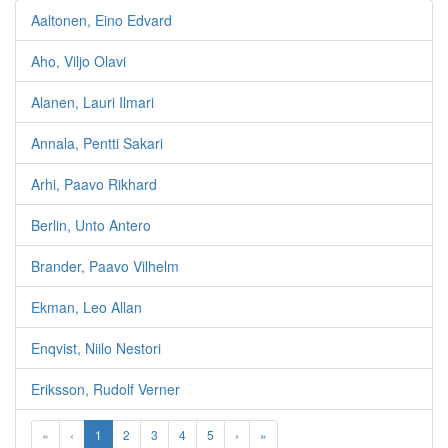
Aaltonen, Eino Edvard
Aho, Viljo Olavi
Alanen, Lauri Ilmari
Annala, Pentti Sakari
Arhi, Paavo Rikhard
Berlin, Unto Antero
Brander, Paavo Vilhelm
Ekman, Leo Allan
Enqvist, Niilo Nestori
Eriksson, Rudolf Verner
«
‹
1
2
3
4
5
›
»