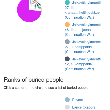
Jalkaväkirykmentti
27, III
kranaatinheitinjoukkue
(Continuation War)
Jalkaväkirykmentti
48, III pataljoona
(Continuation War)
Jalkaväkirykmentti
27, 3. komppania
(Continuation War)
Jalkaväkirykmentti
12, 4. komppania
(Continuation War)
Jalkaväkirykmentti 44
Ranks of buried people
(Continuation War)
Click a sector of the circle to see a list of buried people
Kevyt osasto 3
(Winter War)
Private
Jalkaväkirykmentti
27, I
Lance Corporal