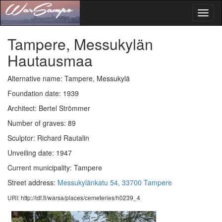
Toggl
naviga
Tampere, Messukylän
Hautausmaa
Alternative name: Tampere, Messukylä
Foundation date: 1939
Architect: Bertel Strömmer
Number of graves: 89
Sculptor: Richard Rautalin
Unveiling date: 1947
Current municipality: Tampere
Street address:
Messukylänkatu 54, 33700 Tampere
URI: http://ldf.fi/warsa/places/cemeteries/h0239_4