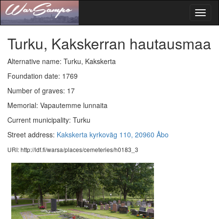
Toggl
naviga
Turku, Kakskerran hautausmaa
Alternative name: Turku, Kakskerta
Foundation date: 1769
Number of graves: 17
Memorial: Vapautemme lunnaita
Current municipality: Turku
Street address:
Kakskerta kyrkoväg 110, 20960 Åbo
URI: http://ldf.fi/warsa/places/cemeteries/h0183_3