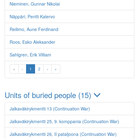
Nieminen, Gunnar Nikolai
Näppäri, Pentti Kalervo
Reilimo, Aune Ferdinand
Roos, Esko Aleksander
Sahlgren, Erik Villiam
«
‹
1
2
›
»
Units of buried people (15)
Jalkaväkirykmentti 13 (Continuation War)
Jalkaväkirykmentti 25, 9. komppania (Continuation War)
Jalkaväkirykmentti 26, II pataljoona (Continuation War)