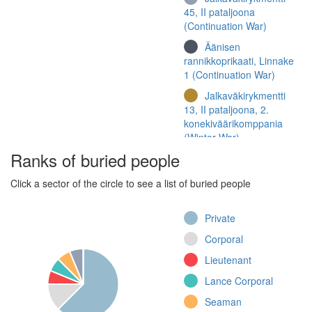
45, II pataljoona
(Continuation War)
Äänisen
rannikkoprikaati, Linnake
1 (Continuation War)
Jalkaväkirykmentti
13, II pataljoona, 2.
konekiväärikomppania
(Winter War)
Ranks of buried people
Jalkaväenkoulutuskeskus
Click a sector of the circle to see a list of buried people
6, 6. komppania
(Continuation War)
Private
Jalkaväkirykmentti
35, 2.
Corporal
konekiväärikomppania
Lieutenant
(Continuation War)
Lance Corporal
Jalkaväkirykmentti
25, 9. komppania
Seaman
(Continuation War)