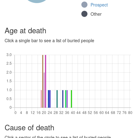
Prospect
Jalkaväkirykmentti
Other
26, II pataljoona
(Continuation War)
Age at death
Panssarilaiva
Ilmarinen (Winter War,
Click a single bar to see a list of buried people
Continuation War)
Jalkaväkirykmentti
35, 9. komppania
(Continuation War)
Jalkaväkirykmentti
28, 8. komppania
(Continuation War)
Other
Cause of death
Click a sector of the circle to see a list of buried people