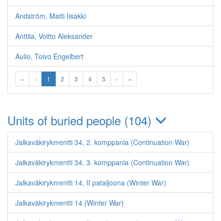
Andström, Matti Iisakki
Anttila, Voitto Aleksander
Aulio, Toivo Engelbert
«
‹
1
2
3
4
5
›
»
Units of buried people (104)
Jalkaväkirykmentti 34, 2. komppania (Continuation War)
Jalkaväkirykmentti 34, 3. komppania (Continuation War)
Jalkaväkirykmentti 14, II pataljoona (Winter War)
Jalkaväkirykmentti 14 (Winter War)