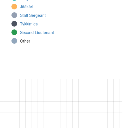
Jääkäri
Jalkaväkirykmentti 13 (Continuation War)
Staff Sergeant
Other
Tykkimies
Second Lieutenant
Other