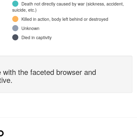
Death not directly caused by war (sickness, accident,
suicide, etc.)
Killed in action, body left behind or destroyed
Unknown
Died in captivity
 with the faceted browser and
tive.